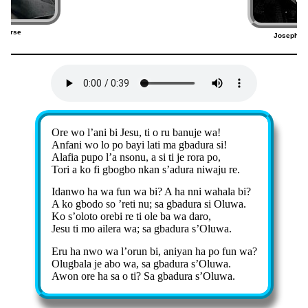
nverse
Joseph Sc
8)
Ore wo l’ani bi Jesu, ti o ru banuje wa!
Anfani wo lo po bayi lati ma gbadura si!
Alafia pupo l’a nsonu, a si ti je rora po,
Tori a ko fi gbogbo nkan s’adura niwaju re.
Idanwo ha wa fun wa bi? A ha nni wahala bi?
A ko gbodo so ’reti nu; sa gbadura si Oluwa.
Ko s’oloto orebi re ti ole ba wa daro,
Jesu ti mo ailera wa; sa gbadura s’Oluwa.
Eru ha nwo wa l’orun bi, aniyan ha po fun wa?
Olugbala je abo wa, sa gbadura s’Oluwa.
Awon ore ha sa o ti? Sa gbadura s’Oluwa.