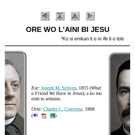
ORE WO L’AINI BI JESU
Ko si enikan ti o ni ife ti o tobi ju e
Joseph M. Scriven
, 1855 (
What
a Friend We Have in Jesus
); a ko mo
eniti to seitumo.
Charles C. Converse
, 1868
🔊
(
).